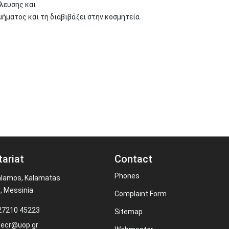
έλευσης και
μήματος και τη διαβιβάζει στην κοσμητεία
tariat
Contact
Phones
alamos, Kalamatas
, Messinia
Complaint Form
 27210 45223
Sitemap
secr@uop.gr