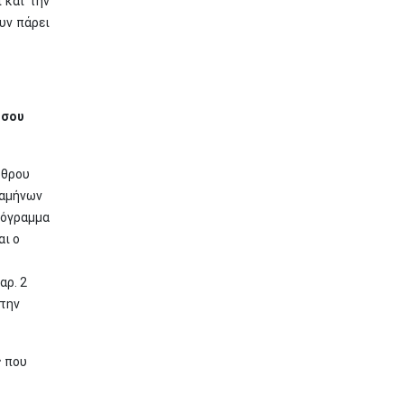
 και την
υν πάρει
ήσου
ρθρου
ξαμήνων
ρόγραμμα
αι ο
αρ. 2
στην
ς που