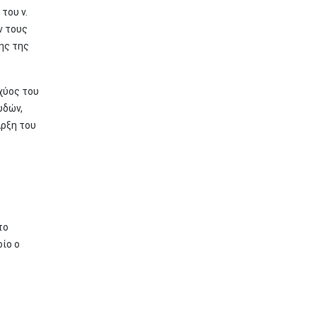
του ν.
ν τους
ης της
χύος του
υδών,
αρξη του
το
ίο ο
ς