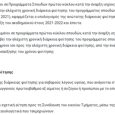
νοι σε Προγράμματα Σπουδών πρώτου κύκλου κατά την έναρξη ισχύος 
ί την ελάχιστη χρονική διάρκεια φοίτησης του προγράμματος σπουδώ
 2021), εφαρμόζεται ο υπολογισμός της ανώτατης διάρκειας φοίτησ
αρξη του ακαδημαϊκού έτους 2021-2022 και έπειτα.
αμμένοι σε προγράμματα πρώτου κύκλου σπουδών, κατά την έναρξη ισ
ρβεί την ελάχιστη χρονική διάρκεια φοίτησης του προγράμματος σπο
ρόνο ίσο προς την ελάχιστη χρονική διάρκεια φοίτησης, από την έν
οσαύξησης του χρόνου φοίτησης.
οίτησης
ς διάρκειας φοίτησης για σοβαρούς λόγους υγείας, που ανάγονται σ
γγενούς πρώτουβαθμού εξ αίματος ή συζύγου ή προσώπου με το οπο
 σχετική αίτηση προς τη Συνέλευση του οικείου Τμήματος, μέσω τη
ικαιολογητικά που τεκμηριώνουν: