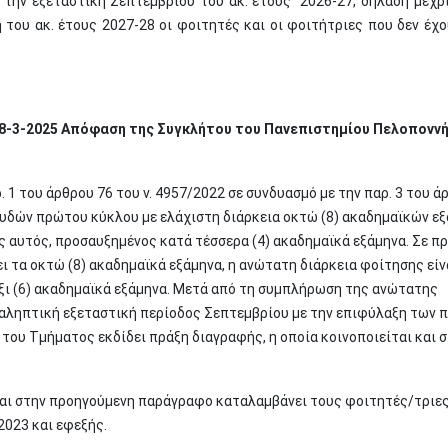
ι την εξεταστική Σεπτεμβρίου του ακ. έτους 2026-27, δηλαδή μέχρι
 του ακ. έτους 2027-28 οι φοιτητές και οι φοιτήτριες που δεν έχο
/28-3-2025 Απόφαση της Συγκλήτου του Πανεπιστημίου Πελοπονν
 1 του άρθρου 76 του ν. 4957/2022 σε συνδυασμό με την παρ. 3 του ά
σπουδών πρώτου κύκλου με ελάχιστη διάρκεια οκτώ (8) ακαδημαϊκών ε
ος αυτός, προσαυξημένος κατά τέσσερα (4) ακαδημαϊκά εξάμηνα. Σε π
 τα οκτώ (8) ακαδημαϊκά εξάμηνα, η ανώτατη διάρκεια φοίτησης είν
ξι (6) ακαδημαϊκά εξάμηνα. Μετά από τη συμπλήρωση της ανώτατης
αληπτική εξεταστική περίοδος Σεπτεμβρίου με την επιφύλαξη των π
 του Τμήματος εκδίδει πράξη διαγραφής, η οποία κοινοποιείται και 
αι στην προηγούμενη παράγραφο καταλαμβάνει τους φοιτητές/τριε
-2023 και εφεξής.