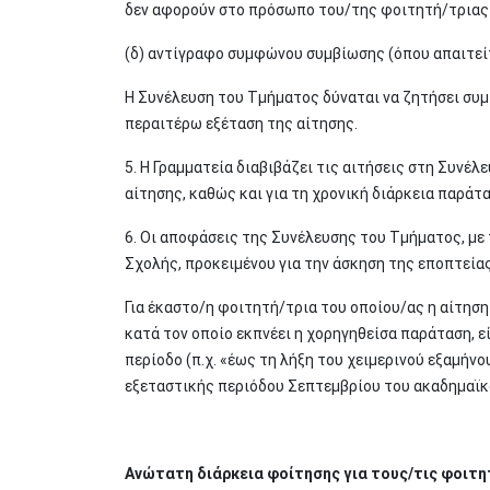
δεν αφορούν στο πρόσωπο του/της φοιτητή/τρια
(δ) αντίγραφο συμφώνου συμβίωσης (όπου απαιτεί
Η Συνέλευση του Τμήματος δύναται να ζητήσει συμ
περαιτέρω εξέταση της αίτησης.
5. Η Γραμματεία διαβιβάζει τις αιτήσεις στη Συνέλ
αίτησης, καθώς και για τη χρονική διάρκεια παράτ
6. Οι αποφάσεις της Συνέλευσης του Τμήματος, με 
Σχολής, προκειμένου για την άσκηση της εποπτείας
Για έκαστο/η φοιτητή/τρια του οποίου/ας η αίτησ
κατά τον οποίο εκπνέει η χορηγηθείσα παράταση, ε
περίοδο (π.χ. «έως τη λήξη του χειμερινού εξαμήν
εξεταστικής περιόδου Σεπτεμβρίου του ακαδημαϊκ
Ανώτατη διάρκεια φοίτησης για τους/τις φοιτητ