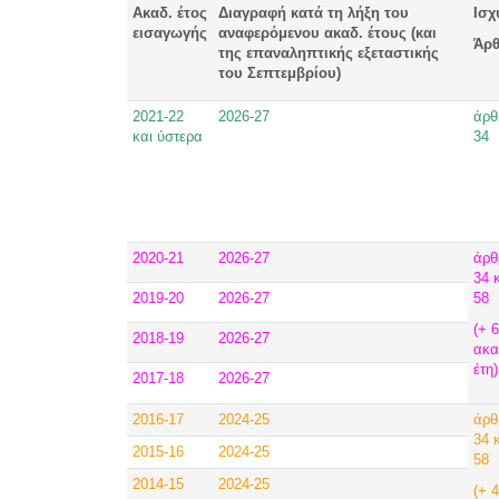
Ακαδ. έτος
Διαγραφή κατά τη λήξη του
Ισχ
εισαγωγής
αναφερόμενου ακαδ. έτους (και
Άρ
της επαναληπτικής εξεταστικής
του Σεπτεμβρίου)
2021-22
2026-27
άρθ
και ύστερα
34
2020-21
2026-27
άρθ
34 
2019-20
2026-27
58
(+ 6
2018-19
2026-27
ακα
έτη)
2017-18
2026-27
2016-17
2024-25
άρθ
34 
2015-16
2024-25
58
2014-15
2024-25
(+ 4