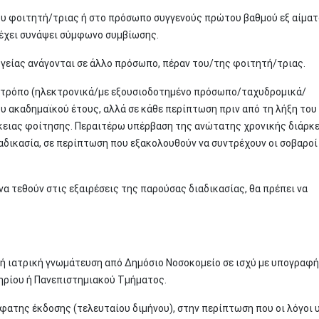
ου φοιτητή/τριας ή στο πρόσωπο συγγενούς πρώτου βαθμού εξ αίματ
 έχει συνάψει σύμφωνο συμβίωσης.
 υγείας ανάγονται σε άλλο πρόσωπο, πέραν του/της φοιτητή/τριας.
μο τρόπο (ηλεκτρονικά/με εξουσιοδοτημένο πρόσωπο/ταχυδρομικά/
υ ακαδημαϊκού έτους, αλλά σε κάθε περίπτωση πριν από τη λήξη του
κειας φοίτησης. Περαιτέρω υπέρβαση της ανώτατης χρονικής διάρκ
διαδικασία, σε περίπτωση που εξακολουθούν να συντρέχουν οι σοβαροί
α τεθούν στις εξαιρέσεις της παρούσας διαδικασίας, θα πρέπει να
 ή ιατρική γνωμάτευση από Δημόσιο Νοσοκομείο σε ισχύ με υπογραφή
στηρίου ή Πανεπιστημιακού Τμήματος.
φατης έκδοσης (τελευταίου διμήνου), στην περίπτωση που οι λόγοι 