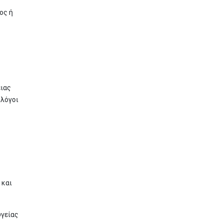
ος ή
ειας
 λόγοι
 και
υγείας