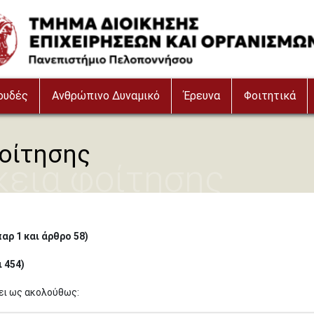
ουδές
Ανθρώπινο Δυναμικό
Έρευνα
Φοιτητικά
οίτησης
κεια φοίτησης
παρ 1 και άρθρο 58)
ι 454)
ει ως ακολούθως: