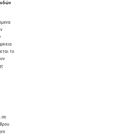
ουδών
όμενα
υν
ν
άρκεια
εται το
έον
ης
 σε
ρθρου
ηνο