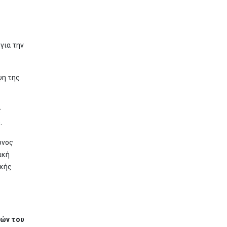
για την
ψη της
ς
).
όνος
ική
ικής
κών του