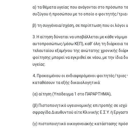
α) τα θέματα υγείας που ανάγονται στο πρόσωπο τ
συζύγου ή προσώπου με το οποίο ο φοιτητής/τρια
β) τη συγγένεια/σχέση, σε περίπτωση που οι λόγοι
3. Η αίτηση δύναται να υποβάλλεται με κάθε νόμι
αυτοπροσώπως/μέσω ΚΕΠ), καθ’ όλη τη διάρκεια το
τελευταίου εξαμήνου της ανώτατης χρονικής διάρ
φοίτησης μπορεί να εγκριθεί εκ νέου, με την ίδια 
υγείας.
4
.
Προκειμένου οι ενδιαφερόμενοι φοιτητές/τριες ν
καταθέσουν τα εξής δικαιολογητικά:
(α) αίτηση (Υπόδειγμα 1 στο ΠΑΡΑΡΤΗΜΑ),
(β) Πιστοποιητικό υγειονομικής επιτροπής σε ισχύ
σφραγίδα Διευθυντού είτε Κλινικής Ε.Σ.Υ. ή Εργα
(γ) πιστοποιητικό οικογενειακής κατάστασης πρόσ