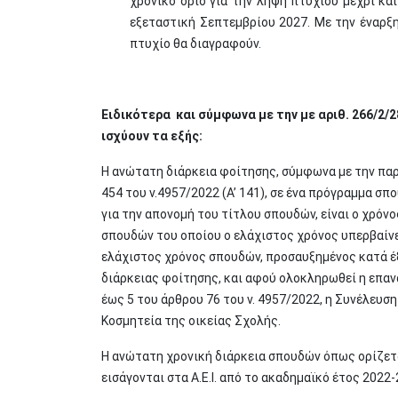
χρονικό όριο για την λήψη πτυχίου μέχρι κα
εξεταστική Σεπτεμβρίου 2027. Με την έναρξη
πτυχίο θα διαγραφούν.
Ειδικότερα και σύμφωνα με την με αριθ. 266/2
ισχύουν τα εξής:
Η ανώτατη διάρκεια φοίτησης, σύμφωνα με την παρ.
454 του ν.4957/2022 (Α’ 141), σε ένα πρόγραμμα 
για την απονομή του τίτλου σπουδών, είναι ο χρόν
σπουδών του οποίου ο ελάχιστος χρόνος υπερβαίνει
ελάχιστος χρόνος σπουδών, προσαυξημένος κατά έ
διάρκειας φοίτησης, και αφού ολοκληρωθεί η επαν
έως 5 του άρθρου 76 του ν. 4957/2022, η Συνέλευση
Κοσμητεία της οικείας Σχολής.
Η ανώτατη χρονική διάρκεια σπουδών όπως ορίζετ
εισάγονται στα Α.Ε.Ι. από το ακαδημαϊκό έτος 2022