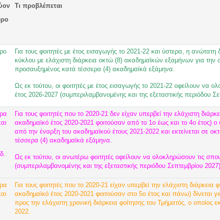
ύον
Τι προβλέπεται
θρο
ρο
Για τους φοιτητές με έτος εισαγωγής το 2021-22 και ύστερα, η ανώτα
κύκλου με ελάχιστη διάρκεια οκτώ (8) ακαδημαϊκών εξαμήνων για την 
προσαυξημένος κατά τέσσερα (4) ακαδημαϊκά εξάμηνα.
Ως εκ τούτου, οι φοιτητές με έτος εισαγωγής το 2021-22 οφείλουν να ο
έτος 2026-2027 (συμπεριλαμβανομένης και της εξεταστικής περιόδου Σε
ρα
Για τους φοιτητές που το 2020-21 δεν είχαν υπερβεί την ελάχιστη διάρκε
και
ακαδημαϊκό έτος 2020-2021 φοιτούσαν από το 1ο έως και το 4ο έτος) ο 
από την έναρξη του ακαδημαϊκού έτους 2021-2022 και εκτείνεται σε ο
τέσσερα (4) ακαδημαϊκά εξάμηνα.
δ.
Ως εκ τούτου, οι ανωτέρω φοιτητές οφείλουν να ολοκληρώσουν τις σπου
(συμπεριλαμβανομένης και της εξεταστικής περιόδου Σεπτεμβρίου 2027)
ρα
Για τους φοιτητές που το 2020-21 είχαν υπερβεί την ελάχιστη διάρκεια 
και
ακαδημαϊκό έτος 2020-2021 φοιτούσαν στο 5ο έτος και πάνω) δίνεται 
προς την ελάχιστη χρονική διάρκεια φοίτησης του Τμήματός, ο οποίος ε
2022.