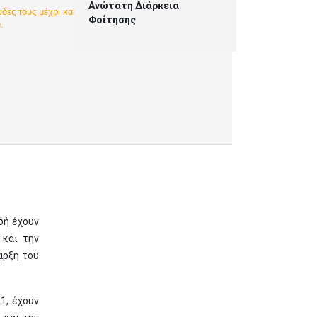
Ανώτατη Διάρκεια
δές τους μέχρι και το ακαδημαϊκό έτος 2024-2025
Φοίτησης
.
δή έχουν
 και την
αρξη του
1, έχουν