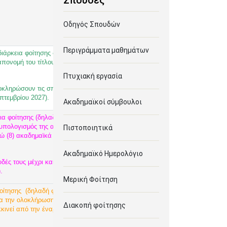
Σπουδές
Οδηγός Σπουδών
Περιγράμματα μαθημάτων
τη διάρκεια φοίτησης σε ένα πρόγραμμα σπουδών πρώτου
απονομή του τίτλου σπουδών, είναι ο χρόνος αυτός
Πτυχιακή εργασία
λοκληρώσουν τις σπουδές τους μέχρι και το ακαδημαϊκό
πτεμβρίου 2027).
Ακαδημαϊκοί σύμβουλοι
ια φοίτησης (δηλαδή φοιτητές/τριες που κατά το
υπολογισμός της ανώτατης διάρκειας φοίτησης εκκινεί
Πιστοποιητικά
κτώ (8) ακαδημαϊκά εξάμηνα προσαυξημένα κατά
Ακαδημαϊκό Ημερολόγιο
δές τους μέχρι και το ακαδημαϊκό έτος 2026-2027
.
Μερική Φοίτηση
φοίτησης (δηλαδή φοιτητές/τριες που κατά το
για την ολοκλήρωση των σπουδών τους χρόνος ίσος
Διακοπή φοίτησης
κκινεί από την έναρξη του ακαδημαϊκού έτους 2021-