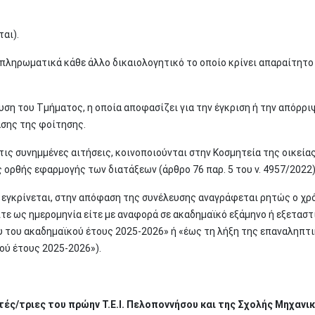
ς
ται).
πληρωματικά κάθε άλλο δικαιολογητικό το οποίο κρίνει απαραίτητο 
ευση του Τμήματος, η οποία αποφασίζει για την έγκριση ή την απόρρι
ασης της φοίτησης.
τις συνημμένες αιτήσεις, κοινοποιούνται στην Κοσμητεία της οικεία
 ορθής εφαρμογής των διατάξεων (άρθρο 76 παρ. 5 του ν. 4957/2022
η εγκρίνεται, στην απόφαση της συνέλευσης αναγράφεται ρητώς ο χρ
ίτε ως ημερομηνία είτε με αναφορά σε ακαδημαϊκό εξάμηνο ή εξεταστ
ου του ακαδημαϊκού έτους 2025-2026» ή «έως τη λήξη της επαναληπτ
ού έτους 2025-2026»).
ές/τριες του πρώην Τ.Ε.Ι. Πελοποννήσου και της Σχολής Μηχανι