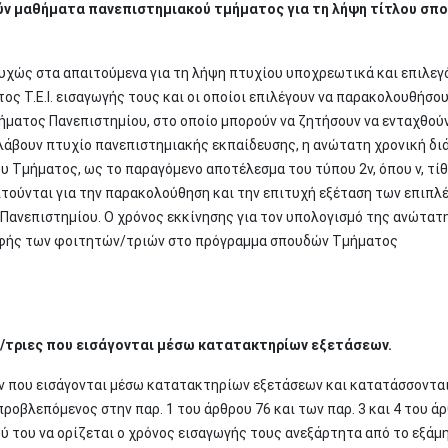
ούν μαθήματα πανεπιστημιακού τμήματος για τη λήψη τίτλου σπ
τυχώς στα απαιτούμενα για τη λήψη πτυχίου υποχρεωτικά και επιλεγ
 Τ.Ε.Ι. εισαγωγής τους και οι οποίοι επιλέγουν να παρακολουθήσο
ματος Πανεπιστημίου, στο οποίο μπορούν να ζητήσουν να ενταχθού
α λάβουν πτυχίο πανεπιστημιακής εκπαίδευσης, η ανώτατη χρονική δι
υ Τμήματος, ως το παραγόμενο αποτέλεσμα του τύπου 2ν, όπου ν, τίθ
τούνται για την παρακολούθηση και την επιτυχή εξέταση των επιπλ
ανεπιστημίου. Ο χρόνος εκκίνησης για τον υπολογισμό της ανώτατ
ραφής των φοιτητών/τριών στο πρόγραμμα σπουδών Τμήματος
/τριες που εισάγονται μέσω κατατακτηρίων εξετάσεων.
 που εισάγονται μέσω κατατακτηρίων εξετάσεων και κατατάσσονται
ροβλεπόμενος στην παρ. 1 του άρθρου 76 και των παρ. 3 και 4 του ά
ού του να ορίζεται ο χρόνος εισαγωγής τους ανεξάρτητα από το εξάμ