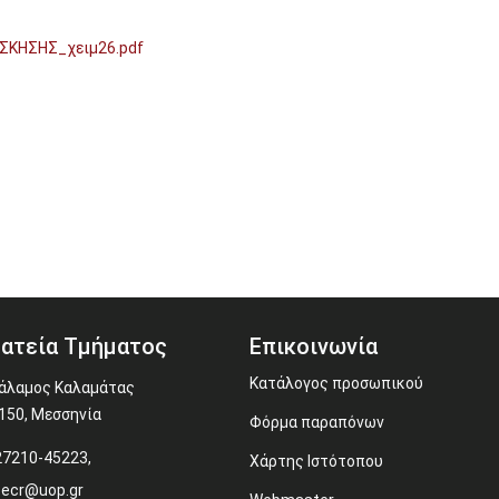
ΣΚΗΣΗΣ_χειμ26.pdf
ατεία Τμήματος
Επικοινωνία
Κατάλογος προσωπικού
άλαμος Καλαμάτας
150, Μεσσηνία
Φόρμα παραπόνων
27210-45223,
Χάρτης Ιστότοπου
secr@uop.gr