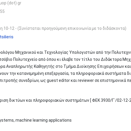
 uop (dot) gr
255
η 10-12 - (Συνίσταται προηγούμενη επικοινωνία με το διδάσκοντα)
silieris
ολόγου Μηχανικού και Τεχνολογίας Υπολογιστών από την Πολυτεχνι
σόβιο Πολυτεχνείο από όπου κι έλαβε τον τίτλο του Διδάκτορα Μηχ
Τώρα Αναπληρωτής Καθηγητής στο Τμήμα Διοίκησης Επιχειρήσεων κα
νουν την κατανεμημένη επεξεργασία, τα πληροφοριακά συστήματα δι
ιτροπής συνεδρίων, ως guest editor και reviewer σε επιστημονικά π
ριση δικτύων και πληροφοριακών συστημάτων [ ΦΕΚ 3930/Γ΄/02-12-2
stems, machine learning applications