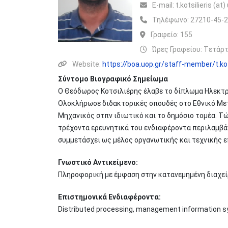
Ε-mail:
t.kotsilieris (at)
Τηλέφωνο:
27210-45-
Γραφείο:
155
Ώρες Γραφείου: Tετάρτ
Website:
https://boa.uop.gr/staff-member/t.kot
Σύντομο Βιογραφικό Σημείωμα
Ο Θεόδωρος Κοτσιλιέρης έλαβε το δίπλωμα Ηλεκτρ
Ολοκλήρωσε διδακτορικές σπουδές στο Εθνικό Μετ
Μηχανικός στπν ιδιωτικό και το δημόσιο τομέα. 
τρέχοντα ερευνητικά του ενδιαφέροντα περιλαμβά
συμμετάσχει ως μέλος οργανωτικής και τεχνικής επ
Γνωστικό Αντικείμενο:
Πληροφορική με έμφαση στην κατανεμημένη διαχεί
Επιστημονικά Ενδιαφέροντα:
Distributed processing, management information sy